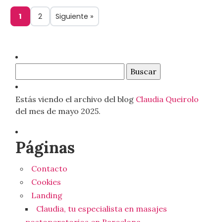
de
1
2
Siguiente »
Página
Página
entradas
Buscar:
Estás viendo el archivo del blog
Claudia Queirolo
del mes de mayo 2025.
Páginas
Contacto
Cookies
Landing
Claudia, tu especialista en masajes
postoperatorios en Barcelona