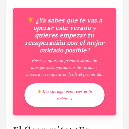
¿Ya sabes que te vas a
operar este verano y
quieres empezar tu
recuperación con el mejor
cuidado posible?
Reserva ahora tu primera sesión de
masajes postoperatorios de verano y
empieza a recuperarte desde el primer día.
Haz clic aquí para reservar tu
sesión →