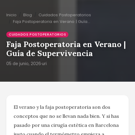
Inicio
Blog
Cuidados Postoperatorios
Faja Postoperatoria en Verano | Guía…
CUIDADOS POSTOPERATORIOS
Faja Postoperatoria en Verano |
Guía de Supervivencia
05 de junio, 2026
·
uri
El verano y la faja postoperatoria son dos
conceptos que no se llevan nada bien. Y si has
pasado por una cirugía estética en Barcelona
justo cuando el termómetro empieza a